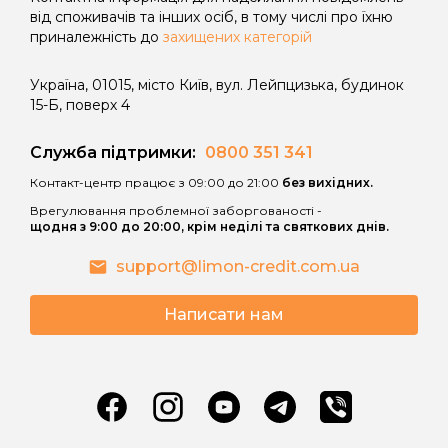
платежів з погашення кредиту.
від споживачів та інших осіб, в тому числі про їхню
приналежність до
захищених категорій
Користування споживачем сумою
наданого кредиту після закінчення
Україна, 01015, місто Київ, вул. Лейпцизька, будинок
Дисконтного періоду кредитування
15-Б, поверх 4
має наступні наслідки:
Служба підтримки:
0800 351 341
• витрати споживача за користування
Контакт-центр працює з 09:00 до 21:00
без вихідних.
Кредитом зростають внаслідок
Врегулювання проблемної заборгованості -
нарахування процентів за користування
щодня з 9:00 до 20:00, крім неділі та святкових днів.
Кредитом після закінчення
Дисконтного періоду кредитування за
support@limon-credit.com.ua
процентною ставкою, що вказана в
договорі;
Написати нам
• витрати споживача за Дисконтний
період кредитування можуть зрости
внаслідок застосування правил
розрахунку грошових зобов’язань
споживача по сплаті процентів за