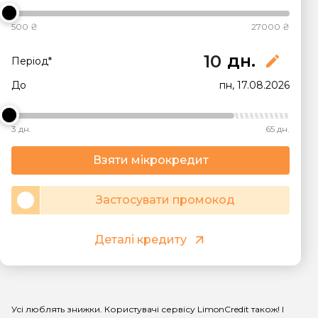
500 ₴
27000 ₴
дн.
edit
Період*
До
пн, 17.08.2026
3 дн.
65 дн.
Взяти мікрокредит
Застосувати промокод
Деталі кредиту
Усі люблять
знижки
. Користувачі сервісу
LimonCredit
також! І