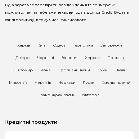
Ну, а зараз час перевірити повідомлення та соцмережі:
можливо, там на тебе вже чекає вигода від
LimonCredit
! Будь на
хвилі позитиву, в тому числі фінансового.
Харків
Київ
Одеса
Тернопіль
Запоріжжя
Дніпро
Чернівці
Вінниця
Херсон
Полтава
Житомир
Рівне
Кропивницький
Суми
Львів
Миколаїв
Чернігів
Черкаси
Луцьк
Хмельницький
Івано-Франківськ
Ужгород
Кредитні продукти