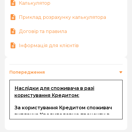
Калькулятор
Приклад розрахунку калькулятора
Договір та правила
Інформація для клієнтів
Попередження
Наслідки для споживача в разі
користування Кредитом:
За користування Кредитом споживач
виплачує Кредитодавцю проценти в
розмірі, визначеному в електронному
договорі та комісії (за наявності). Сума