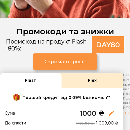
Промокоди та знижки
Промокод на продукт Flash
DAY80
-80%:
Отримати гроші!
Нав
інф
Flash
Flex
кре
кал
роз
Перший кредит від 0,09% без комісії**
Пос
від 
№10
₴
edit
Сума
Де
До сплати
1 009,00 ₴
1 198,00 ₴