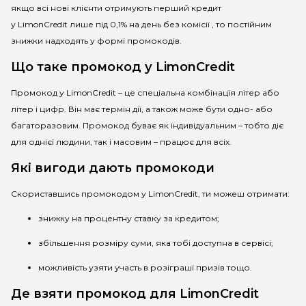
якщо всі нові клієнти отримують перший кредит
у
LimonCredit
лише під 0,1% на день без комісії , то постійним
знижки надходять у формі промокодів.
Що таке промокод
у
LimonCredit
Промокод у
LimonCredit
– це спеціальна комбінація літер або
літер і цифр. Він має термін дії, а також може бути одно- або
багаторазовим.
Промокод
буває як індивідуальним – тобто діє
для однієї людини, так і масовим – працює для всіх.
Які вигоди дають промокоди
Скориставшись
промокодом у
LimonCredit
, ти можеш отримати:
знижку на процентну ставку за кредитом;
збільшення розміру суми, яка тобі доступна в сервісі;
можливість узяти участь в розіграші призів тощо.
Де взяти
промокод для
LimonCredit