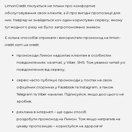
LimonCredit піклується не тільки про комфортне
обслуговування своїх клієнтів, а й про вигідні пропозиції для
них. Навряд чи знайдеться хоч один користувач сервісу, якому
тут жодного разу не було запропоновано знижок.
Є кілька способів отримати і використати
промокод на limon-
credit.com.ua
-
credit
:
промокод
и
Л
имон
надсилає клієнтам в особистих
повідомленнях: на
email
, у
Viber
,
SMS
. Тож уважно читай усі
повідомлення від сервісу;
сервіс часто публікує промокоди у постах на своїх
офіційних сторінках у
Facebook та Instagram, а також
Telegram та Viber-каналах
. Підписуйся, якщо досі цього не
зробив;
реклама в інтернеті – ще один спосіб
роздобути
промокод на
Л
имон
. Тож якщо натрапив на
цікаву пропозицію – користуйся на здоров’я!