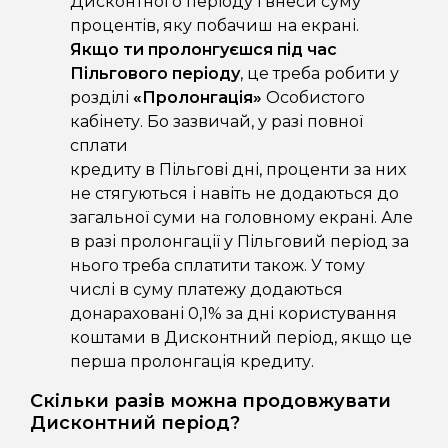
Дисконтного періоду і внеси суму
процентів, яку побачиш на екрані.
Якщо ти пролонгуєшся під час
Пільгового періоду
, це треба робити у
розділі
«Пролонгація»
Особистого
кабінету.
Бо зазвичай, у разі повної
сплати
кредиту в Пільгові дні, проценти за них
не стягуються і навіть не додаються до
загальної суми на головному екрані. Але
в разі пролонгації у Пільговий період за
нього треба сплатити також.
У тому
числі в суму платежу додаються
донараховані 0,1% за дні користування
коштами в Дисконтний період, якщо це
перша пролонгація кредиту.
Скільки разів можна продовжувати
Дисконтний період?