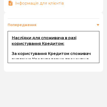
Інформація для клієнтів
Попередження
Наслідки для споживача в разі
користування Кредитом:
За користування Кредитом споживач
виплачує Кредитодавцю проценти в
розмірі, визначеному в електронному
договорі та комісії (за наявності). Сума
кредиту, процентів за користування
кредитом, неустойки (за наявності) та
інших платежів, передбачених
електронним договором, підлягають
безготівковому перерахуванню на
поточний рахунок Кредитодавця у