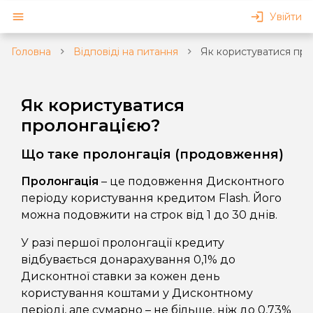
Увійти
Головна
Відповіді на питання
Як користуватися про
Як користуватися
пролонгацією?
Що таке пролонгація (продовження)
Пролонгація
– це подовження Дисконтного
періоду користування кредитом Flash. Його
можна подовжити на строк від 1 до 30 днів.
У разі першої пролонгації кредиту
відбувається донарахування 0,1% до
Дисконтної ставки за кожен день
користування коштами у Дисконтному
періоді, але сумарно – не більше, ніж до 0,73%