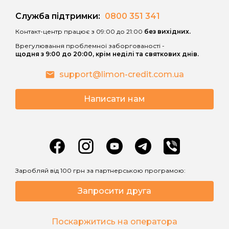
• витрати споживача за користування
Служба підтримки:
0800 351 341
Кредитом зростають внаслідок
Контакт-центр працює з 09:00 до 21:00
без вихідних.
нарахування процентів за користування
Врегулювання проблемної заборгованості -
Кредитом після закінчення
щодня з 9:00 до 20:00, крім неділі та святкових днів.
Дисконтного періоду кредитування за
процентною ставкою, що вказана в
support@limon-credit.com.ua
договорі;
Написати нам
• витрати споживача за Дисконтний
період кредитування можуть зрости
внаслідок застосування правил
розрахунку грошових зобов’язань
споживача по сплаті процентів за
користування Кредитом відповідно до
Заробляй від 100 грн за партнерською програмою:
розміру Базової процентної ставки і
Запросити друга
скасування правил нарахування
процентів відповідно до розміру
Дисконтної та Індивідуальної
Поскаржитись на оператора