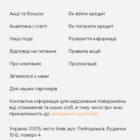
строки та розмірах, що встановлені
договором та чинним законодавством
Акції та бонуси
Як взяти кредит
України.
Аналітика і статті
Як погасити кредит
Для продукту FLASH
Наші події
Розкриття інформації
У зв'язку з наданням кредиту у формі
Відповіді на питання
Правила акцій
кредитної лінії та на підставі п. 10 ч. 1 ст.
12 Закону України «Про споживче
Про компанію
Пролонгація
кредитування» графік платежів до
Зв'язатися з нами
договору не надається, однак договір
містить положення, якими
Для наших партнерів
визначаються розміри та строки
платежів з погашення кредиту.
Контактна інформація для надсилання повідомлень
від споживачів та інших осіб, в тому числі про їхню
Користування споживачем сумою
приналежність до
захищених категорій
наданого кредиту після закінчення
Дисконтного періоду кредитування
Україна, 01015, місто Київ, вул. Лейпцизька, будинок
має наступні наслідки:
15-Б, поверх 4