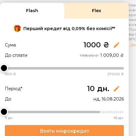
Нав
інф
Flash
Flex
кре
кал
роз
Перший кредит від 0,09% без комісії**
Пос
від 
№10
₴
edit
Сума
Де
До сплати
1 009,00 ₴
1 198,00 ₴
500 ₴
27000 ₴
дн.
edit
Період*
До
нд, 16.08.2026
3 дн.
65 дн.
Взяти мікрокредит