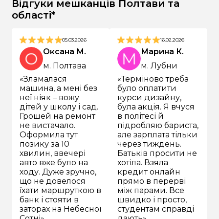
Відгуки мешканців Полтави та
зараховуються миттєво – навіть у суботу та
області*
неділю.
05.03.2026
16.02.2026
Оксана М.
Марина К.
м. Полтава
м. Лубни
«Зламалася
«Терміново треба
машина, а мені без
було оплатити
з
неї ніяк – вожу
курси дизайну,
дітей у школу і сад.
була акція. Я вчуся
Грошей на ремонт
в політесі й
не вистачало.
підробляю бариста,
Оформила тут
але зарплата тільки
позику за 10
через тиждень.
хвилин, ввечері
Батьків просити не
авто вже було на
хотіла. Взяла
ходу. Дуже зручно,
кредит онлайн
що не довелося
прямо в перерві
їхати маршруткою в
між парами. Все
банк і стояти в
швидко і просто,
заторах на Небесної
студентам справді
Сотні».
дають».