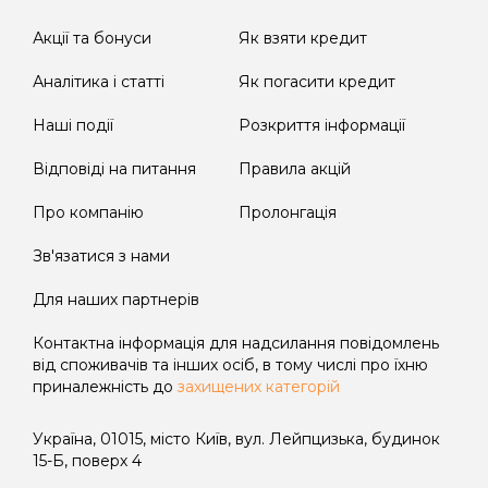
поточний рахунок Кредитодавця у
строки та розмірах, що встановлені
Акції та бонуси
Як взяти кредит
договором та чинним законодавством
Аналітика і статті
України.
Як погасити кредит
Наші події
Розкриття інформації
Для продукту FLASH
Відповіді на питання
Правила акцій
У зв'язку з наданням кредиту у формі
кредитної лінії та на підставі п. 10 ч. 1 ст.
Про компанію
Пролонгація
12 Закону України «Про споживче
кредитування» графік платежів до
Зв'язатися з нами
договору не надається, однак договір
Для наших партнерів
містить положення, якими
визначаються розміри та строки
Контактна інформація для надсилання повідомлень
платежів з погашення кредиту.
від споживачів та інших осіб, в тому числі про їхню
приналежність до
захищених категорій
Користування споживачем сумою
наданого кредиту після закінчення
Україна, 01015, місто Київ, вул. Лейпцизька, будинок
Дисконтного періоду кредитування
15-Б, поверх 4
має наступні наслідки: