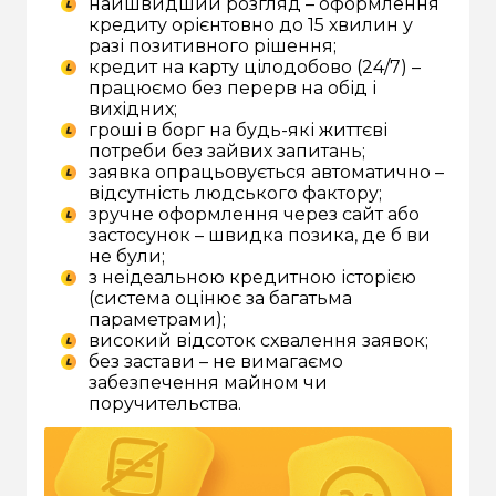
найшвидший розгляд – оформлення
кредиту орієнтовно до 15 хвилин у
разі позитивного рішення;
кредит на карту цілодобово (24/7) –
працюємо без перерв на обід і
вихідних;
гроші в борг на будь-які життєві
потреби без зайвих запитань;
заявка опрацьовується автоматично –
відсутність людського фактору;
зручне оформлення через сайт або
застосунок – швидка позика, де б ви
не були;
з неідеальною кредитною історією
(система оцінює за багатьма
параметрами);
високий відсоток схвалення заявок;
без застави – не вимагаємо
забезпечення майном чи
поручительства.