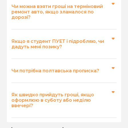
жодного значення. Ви можете отримати
Чи можна взяти гроші на терміновий
кошти, перебуваючи в будь-якій точці
ремонт авто, якщо зламалося по
дорозі?
України, де є інтернет.
Так, ми не запитуємо про цільове
призначення коштів. Ви можете
Якщо я студент ПУЕТ і підробляю, чи
використати їх на ремонт машини, купівлю
дадуть мені позику?
техніки чи будь-які інші особисті потреби.
Так, студенти віком від 18 років можуть
отримати кредит, якщо мають джерело
Чи потрібна полтавська прописка?
доходу (стипендія, підробіток).
Ні, сервіс працює по всій території України.
Місце вашої реєстрації може бути будь-
Як швидко прийдуть гроші, якщо
яким, головне – громадянство України.
оформлюю в суботу або неділю
ввечері?
Система опрацьовує кредити онлайн
автоматично 24/7. Після схвалення кошти