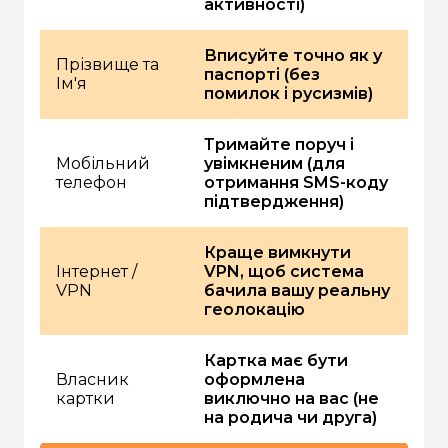
активності)
Вписуйте точно як у
Прізвище та
паспорті (без
Ім'я
помилок і русизмів)
Тримайте поруч і
Мобільний
увімкненим (для
телефон
отримання SMS-коду
підтвердження)
Краще вимкнути
Інтернет /
VPN, щоб система
VPN
бачила вашу реальну
геолокацію
Картка має бути
Власник
оформлена
картки
виключно на вас (не
на родича чи друга)