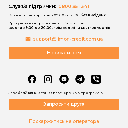
Служба підтримки:
0800 351 341
• витрати споживача за користування
Контакт-центр працює з 09:00 до 21:00
без вихідних.
Кредитом зростають внаслідок
Врегулювання проблемної заборгованості -
нарахування процентів за користування
щодня з 9:00 до 20:00, крім неділі та святкових днів.
Кредитом після закінчення
Дисконтного періоду кредитування за
support@limon-credit.com.ua
процентною ставкою, що вказана в
договорі;
Написати нам
• витрати споживача за Дисконтний
період кредитування можуть зрости
внаслідок застосування правил
розрахунку грошових зобов’язань
споживача по сплаті процентів за
Заробляй від 100 грн за партнерською програмою:
користування Кредитом відповідно до
Запросити друга
розміру Базової процентної ставки і
скасування правил нарахування
процентів відповідно до розміру
Поскаржитись на оператора
Дисконтної та Індивідуальної