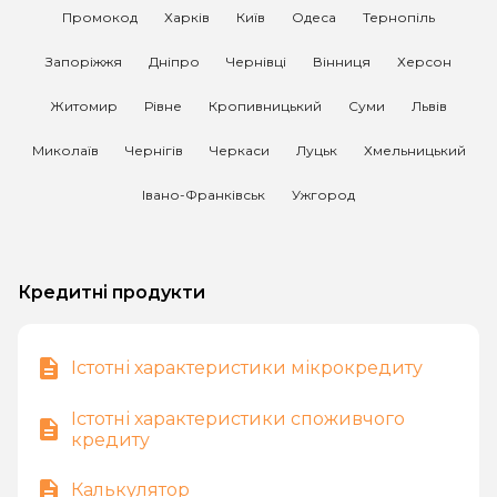
Промокод
Харків
Київ
Одеса
Тернопіль
Запоріжжя
Дніпро
Чернівці
Вінниця
Херсон
Житомир
Рівне
Кропивницький
Суми
Львів
Миколаїв
Чернігів
Черкаси
Луцьк
Хмельницький
Івано-Франківськ
Ужгород
Кредитні продукти
Істотні характеристики мікрокредиту
Істотні характеристики споживчого
кредиту
Калькулятор