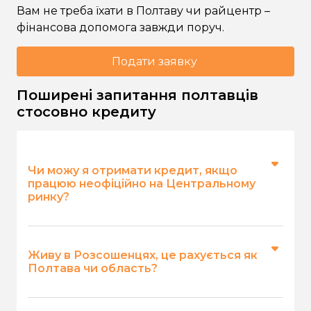
Вам не треба їхати в Полтаву чи райцентр –
фінансова допомога завжди поруч.
Подати заявку
Поширені запитання полтавців
стосовно кредиту
Чи можу я отримати кредит, якщо
працюю неофіційно на Центральному
ринку?
Так, для нас головне – наявність
фактичного джерела доходу, який
Живу в Розсошенцях, це рахується як
дозволить вам вчасно повернути позику.
Полтава чи область?
Офіційне працевлаштування не є
критичною вимогою.
Для онлайн-оформлення це не має