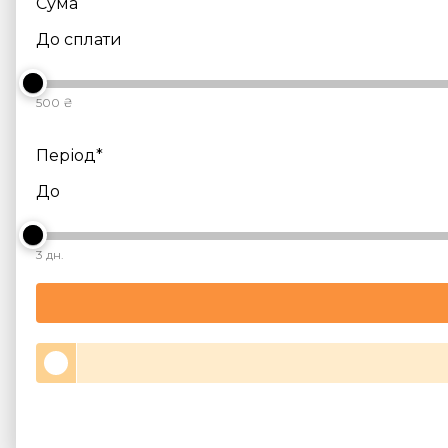
Сума
До сплати
500 ₴
Період*
До
3 дн.