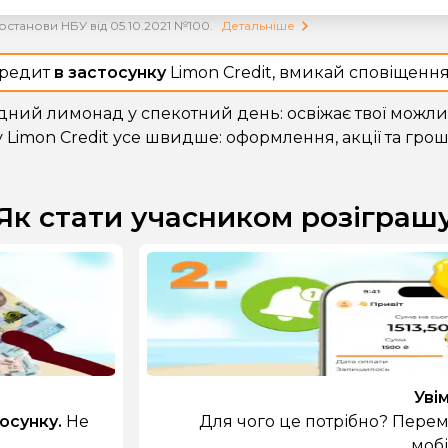
станови НБУ від 05.10.2021 №100.
Детальніше
редит
в застосунку
Limon Credit, вмикай сповіщення
одний лимонад у спекотний день: освіжає твої можлив
 Limon Credit усе швидше: оформлення, акції та гроші
Як стати учасником розіграш
Уві
тосунку.
Не
Для чого це потрібно? Пере
мобі