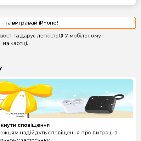
 – та
вигравай iPhone!
ості та дарує легкість🍋 У мобільному
 на картці.
у
мкнути сповіщення
можцям надійдуть сповіщення про виграш в
льному застосунку.