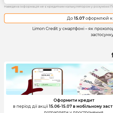
Наведена інформація не є кредитним калькулятором у розумінні По
До
15.07
оформлюй к
Limon Credit у смартфоні – як прохол
застосунку
Оформити кредит
в період дії акції
15.06-15.07 в мобільному зас
потрапляти у прострочення.