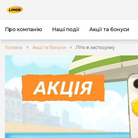
Про компанію
Наші події
Акції та бонуси
Головна
Акції та бонуси
Літо в застосунку