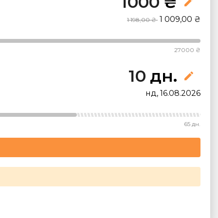
₴
edit
1 009,00 ₴
1 198,00 ₴
27000 ₴
дн.
edit
нд, 16.08.2026
65 дн.