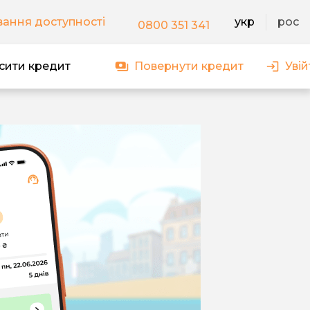
ання доступності
укр
рoс
0800 351 341
сити кредит
Повернути кредит
Увій