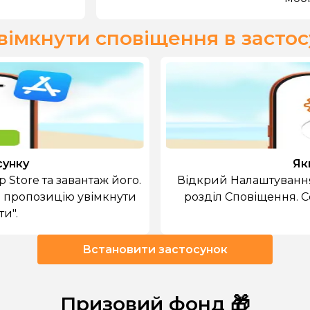
вімкнути сповіщення в засто
сунку
Як
p Store та завантаж його.
Відкрий Налаштування
 пропозицію увімкнути
розділ Сповіщення. С
ти".
Встановити застосунок
Призовий фонд 🎁