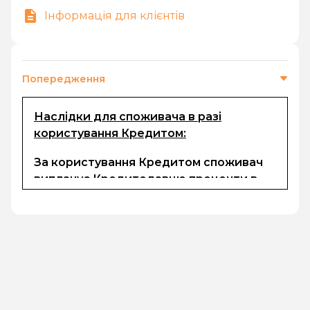
Інформація для клієнтів
Попередження
Наслідки для споживача в разі
користування Кредитом:
За користування Кредитом споживач
виплачує Кредитодавцю проценти в
розмірі, визначеному в електронному
договорі та комісії (за наявності). Сума
кредиту, процентів за користування
кредитом, неустойки (за наявності) та
інших платежів, передбачених
електронним договором, підлягають
безготівковому перерахуванню на