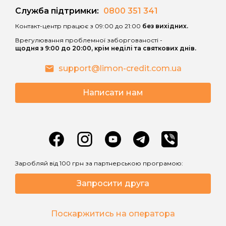
Служба підтримки:
0800 351 341
• витрати споживача за користування
Контакт-центр працює з 09:00 до 21:00
без вихідних.
Кредитом зростають внаслідок
Врегулювання проблемної заборгованості -
нарахування процентів за користування
щодня з 9:00 до 20:00, крім неділі та святкових днів.
Кредитом після закінчення
Дисконтного періоду кредитування за
support@limon-credit.com.ua
процентною ставкою, що вказана в
договорі;
Написати нам
• витрати споживача за Дисконтний
період кредитування можуть зрости
внаслідок застосування правил
розрахунку грошових зобов’язань
споживача по сплаті процентів за
Заробляй від 100 грн за партнерською програмою:
користування Кредитом відповідно до
Запросити друга
розміру Базової процентної ставки і
скасування правил нарахування
процентів відповідно до розміру
Поскаржитись на оператора
Дисконтної та Індивідуальної