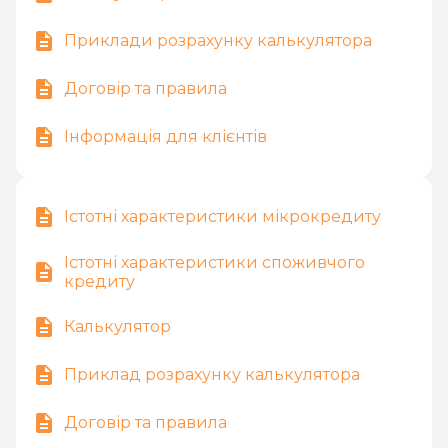
Обробка персональних даних:
«ОПТИМАЛЬНІ КРЕДИТИ»
Повідомлення про обробку персональних даних
Приклади розрахунку калькулятора
клієнтів Товариства з обмеженою відповідальністю
«ОПТИМАЛЬНІ КРЕДИТИ»
Договір та правила
Інформація для клієнтів
Істотні характеристики мікрокредиту
Істотні характеристики споживчого
кредиту
Калькулятор
Приклад розрахунку калькулятора
Договір та правила