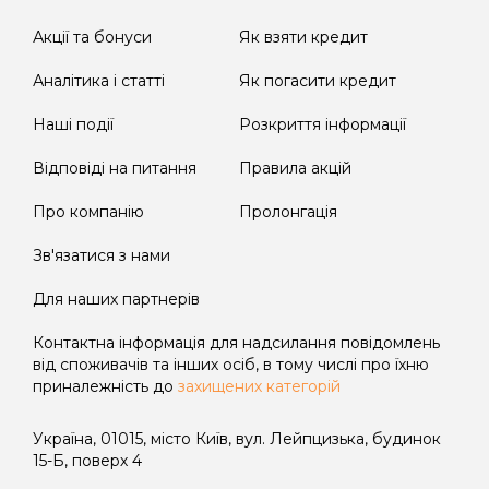
поточний рахунок Кредитодавця у
строки та розмірах, що встановлені
Акції та бонуси
Як взяти кредит
договором та чинним законодавством
Аналітика і статті
України.
Як погасити кредит
Наші події
Розкриття інформації
Для продукту FLASH
Відповіді на питання
Правила акцій
У зв'язку з наданням кредиту у формі
кредитної лінії та на підставі п. 10 ч. 1 ст.
Про компанію
Пролонгація
12 Закону України «Про споживче
кредитування» графік платежів до
Зв'язатися з нами
договору не надається, однак договір
Для наших партнерів
містить положення, якими
визначаються розміри та строки
Контактна інформація для надсилання повідомлень
платежів з погашення кредиту.
від споживачів та інших осіб, в тому числі про їхню
приналежність до
захищених категорій
Користування споживачем сумою
наданого кредиту після закінчення
Україна, 01015, місто Київ, вул. Лейпцизька, будинок
Дисконтного періоду кредитування
15-Б, поверх 4
має наступні наслідки: