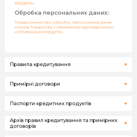
КРЕДИТИ»
Обробка персональних даних:
Повідомлення про обробку персональних даних
клієнтів Товариства з обмеженою відповідальністю
«ОПТИМАЛЬНІ КРЕДИТИ»
Правила кредитування
Конфіденційність та обробка
Примірні договори
персональних даних
Конфіденційність та обробка
Паспорти кредитних продуктів
персональних даних
Конфіденційність:
Архів правил кредитування та примірних
Конфіденційність та обробка
Положення про конфіденційність Товариства з
обмеженою відповідальністю «ОПТИМАЛЬНІ
договорів
персональних даних
Конфіденційність:
КРЕДИТИ»